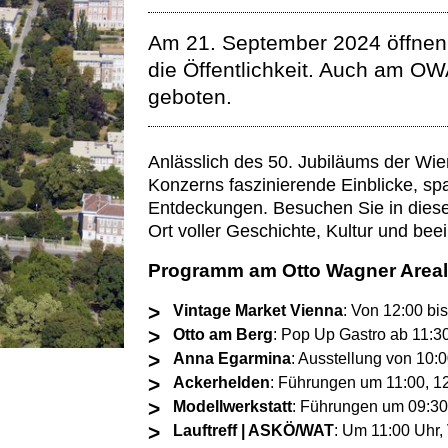
Am 21. September 2024 öffnen 
die Öffentlichkeit. Auch am O
geboten.
Anlässlich des 50. Jubiläums der Wi
Konzerns faszinierende Einblicke, 
Entdeckungen. Besuchen Sie in dies
Ort voller Geschichte, Kultur und bee
Programm am Otto Wagner Areal
Vintage Market Vienna
: Von 12:00 bi
Otto am Berg
: Pop Up Gastro ab 11:30
Anna Egarmina
: Ausstellung von 10:
Ackerhelden
: Führungen um 11:00, 12
Modellwerkstatt
: Führungen um 09:30,
Lauftreff | ASKÖ/WAT
: Um 11:00 Uhr,