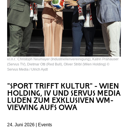
v.l.n.r.: Christoph Neumayer (Industriellenvereinigung), Katrin Prähäuser
(Servus TV), Dietmar Otti (Red Bull), Oliver Stribl (Wien Holding) ©
Servus Media / Ulrich Aydt
"SPORT TRIFFT KULTUR" - WIEN
HOLDING, IV UND SERVUS MEDIA
LUDEN ZUM EXKLUSIVEN WM-
VIEWING AUFS OWA
24. Juni 2026 | Events