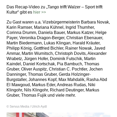
Das Recap-Video zu „Tango trifft Walzer – Sport trifft
Kultur“ gibt es
hier >>
Zu Gast waren u.a. Vizebürgermeisterin Barbara Novak,
Karin Ramser, Mariana Kühnel, Ingrid Thurnher,
Corinna Drumm, Daniela Bauer, Markus Katzer, Helge
Payer, Veronika Dragon-Berger, Christian Ebenauer,
Martin Biedermann, Lukas Klingan, Harald Kräuter,
Philipp König, Gottfried Bichler, Rainer Nowak, Javed
Ammar, Martin Wurnitsch, Christoph Dovits, Alexander
Wrabetz, Jürgen Hofer, Dominik Futschik, Martin
Kaindel, Daniel Kortschak, Pia Bambuch, Thomas
Gruber, Oliver Auspitz, Christian C. Pochtler, Jochen
Danninger, Thomas Gruber, Gerda Holzinger-
Burgstaller, Johannes Kopf, Max Mahdalik, Rasha Abd
El Mawgoud, Markus Eder, Andreas Rudas, Niki
Klingohr, Nils Klingohr, Richard Deutinger, Markus
Gruber, Thomas Fujik und viele mehr.
© Servus Media / Ulrich Aydt